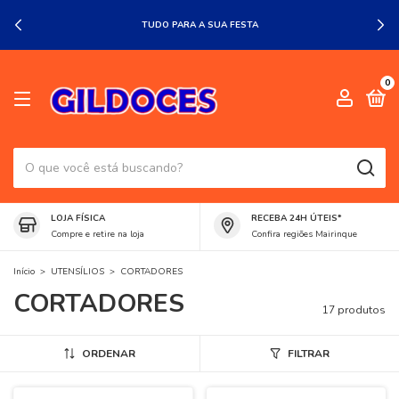
TUDO PARA A SUA FESTA
0
LOJA FÍSICA
RECEBA 24H ÚTEIS*
Compre e retire na loja
Confira regiões Mairinque
Início
>
UTENSÍLIOS
>
CORTADORES
CORTADORES
17 produtos
ORDENAR
FILTRAR