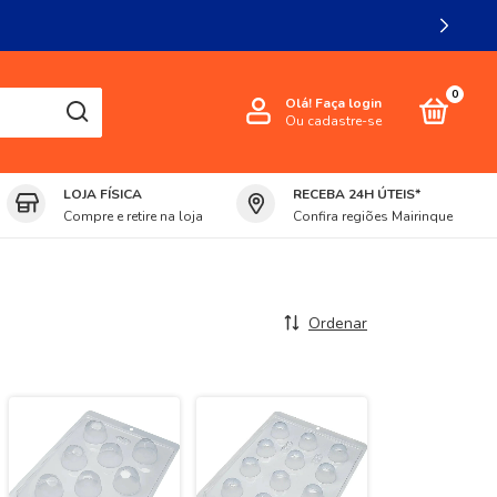
0
Olá!
Faça login
Ou cadastre-se
LOJA FÍSICA
RECEBA 24H ÚTEIS*
Compre e retire na loja
Confira regiões Mairinque
Ordenar