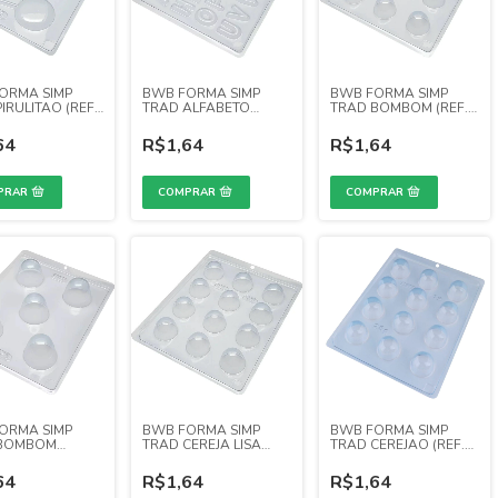
ORMA SIMP
BWB FORMA SIMP
BWB FORMA SIMP
IRULITAO (REF.
TRAD ALFABETO
TRAD BOMBOM (REF.
PEQUENO
10)
64
R$1,64
R$1,64
ORMA SIMP
BWB FORMA SIMP
BWB FORMA SIMP
 BOMBOM
TRAD CEREJA LISA
TRAD CEREJAO (REF.
E (REF. 16)
(REF. 4)
12)
64
R$1,64
R$1,64