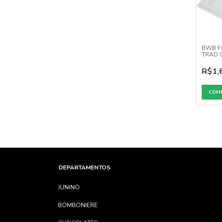
BWB F
TRAD 
(REF. 2
R$1,
DEPARTAMENTOS
JUNINO
BOMBONIERE