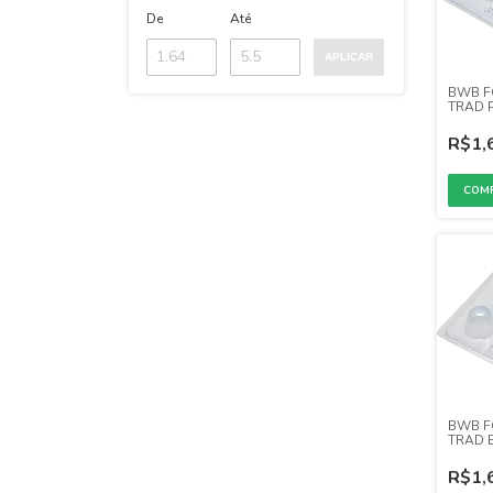
De
Até
APLICAR
BWB F
TRAD P
64)
R$1,
BWB F
TRAD
GIGANT
R$1,