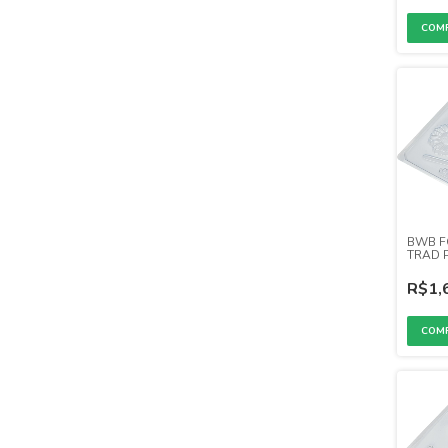
BWB F
TRAD P
GIRASS
R$1,