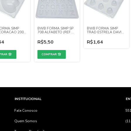
ORMA SIMP
BWB FORMA SIMP SP
BWB FORMA SIMP
CORACAO 200G
708 ALFABETO (REF.
TRAD ESTRELA DAVI
0)
3517)
(REF. 1)
64
R$5,50
R$1,64
INSTITUCIONAL
EN
Fale Conosco
55
Quem Somos
(11