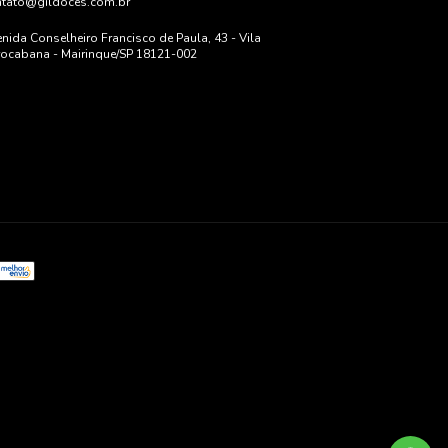
ntato@gildoces.com.br
nida Conselheiro Francisco de Paula, 43 - Vila
ocabana - Mairinque/SP 18121-002