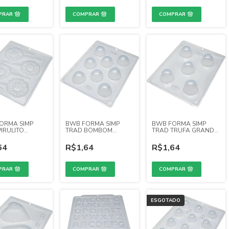
ORMA SIMP
BWB FORMA SIMP
BWB FORMA SIMP
IRULITO
TRAD BOMBOM
TRAD TRUFA GRANDE
OL (REF. 89)
GRANDE (REF. 11)
(REF. 90)
64
R$1,64
R$1,64
ESGOTADO