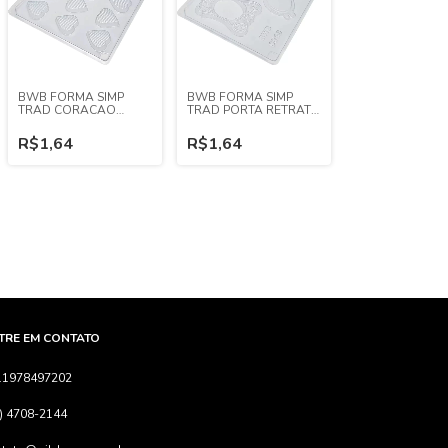
BWB FORMA SIMP
BWB FORMA SIMP
TRAD CORACAO
TRAD PORTA RETRATO
RISCADO (REF. 27)
MEDIO
R$1,64
R$1,64
TRE EM CONTATO
11978497202
) 4708-2144