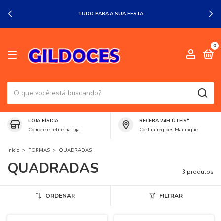
TUDO PARA A SUA FESTA
0
LOJA FÍSICA
RECEBA 24H ÚTEIS*
Compre e retire na loja
Confira regiões Mairinque
Início
>
FORMAS
>
QUADRADAS
QUADRADAS
3 produtos
ORDENAR
FILTRAR