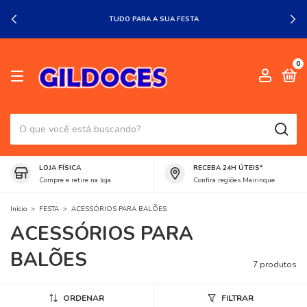
TUDO PARA A SUA FESTA
0
LOJA FÍSICA
RECEBA 24H ÚTEIS*
Compre e retire na loja
Confira regiões Mairinque
Início
>
FESTA
>
ACESSÓRIOS PARA BALÕES
ACESSÓRIOS PARA
BALÕES
7 produtos
ORDENAR
FILTRAR