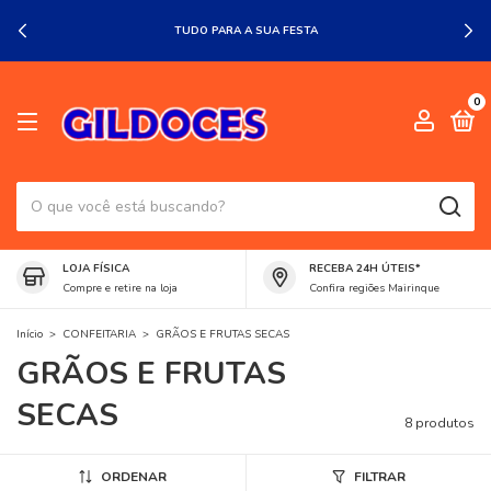
TUDO PARA A SUA FESTA
0
LOJA FÍSICA
RECEBA 24H ÚTEIS*
Compre e retire na loja
Confira regiões Mairinque
Início
>
CONFEITARIA
>
GRÃOS E FRUTAS SECAS
GRÃOS E FRUTAS
SECAS
8 produtos
ORDENAR
FILTRAR