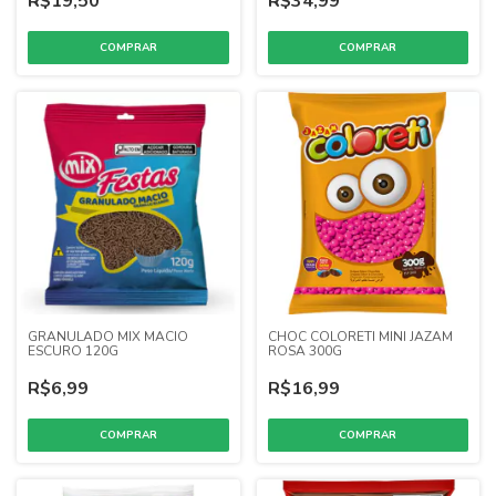
R$19,50
R$34,99
GRANULADO MIX MACIO
CHOC COLORETI MINI JAZAM
ESCURO 120G
ROSA 300G
R$6,99
R$16,99