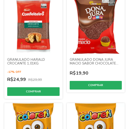
GRANULADO HARALD
GRANULADO DONA JURA
CROCANTE 1,01KG
MACIO SABOR CHOCOLATE
500G
-
17
%
OFF
R$19,90
R$24,99
R$29,99