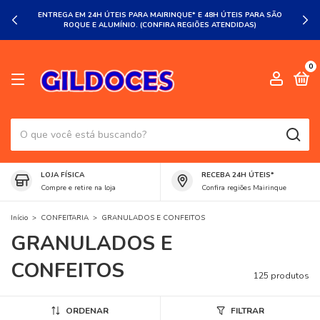
ENTREGA EM 24H ÚTEIS PARA MAIRINQUE* E 48H ÚTEIS PARA SÃO
ROQUE E ALUMÍNIO. (CONFIRA REGIÕES ATENDIDAS)
0
LOJA FÍSICA
RECEBA 24H ÚTEIS*
Compre e retire na loja
Confira regiões Mairinque
Início
>
CONFEITARIA
>
GRANULADOS E CONFEITOS
GRANULADOS E
CONFEITOS
125 produtos
ORDENAR
FILTRAR