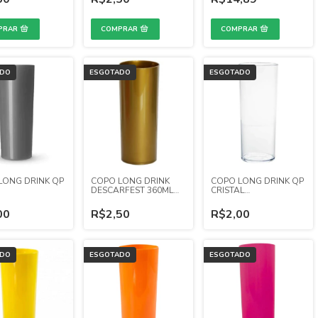
ADO
ESGOTADO
ESGOTADO
LONG DRINK QP
COPO LONG DRINK
COPO LONG DRINK QP
DESCARFEST 360ML
CRISTAL
DOURADO FECHADO
TRANSPARENTE
00
R$2,50
R$2,00
ADO
ESGOTADO
ESGOTADO