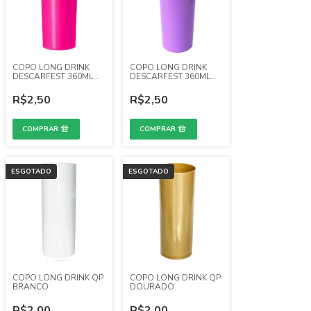
COPO LONG DRINK
COPO LONG DRINK
DESCARFEST 360ML
DESCARFEST 360ML
ROSA PINK FECHADO
LILAS ALFAZEMA
FECHADO
R$2,50
R$2,50
ESGOTADO
ESGOTADO
COPO LONG DRINK QP
COPO LONG DRINK QP
BRANCO
DOURADO
R$2,00
R$2,00