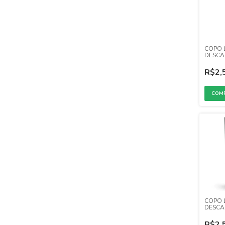
COPO 
DESCA
CRISTA
TRANS
R$2,
COPO 
DESCA
PRATA
R$2,