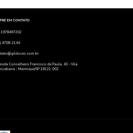
TRE EM CONTATO
11978497202
) 4708-2144
ntato@gildoces.com.br
nida Conselheiro Francisco de Paula, 43 - Vila
ocabana - Mairinque/SP 18121-002