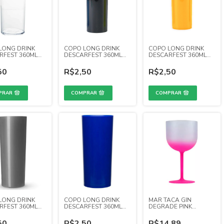
LONG DRINK
COPO LONG DRINK
COPO LONG DRINK
RFEST 360ML
DESCARFEST 360ML
DESCARFEST 360ML
L
PRETO FECHADO
AMARELO CANARIO
LUCIDO
FECHADO
50
R$2,50
R$2,50
LONG DRINK
COPO LONG DRINK
MAR TACA GIN
RFEST 360ML
DESCARFEST 360ML
DEGRADE PINK
 FECHADO
AZUL ROYAL FECHADO
FLUORESCENTE
50
R$2,50
R$14,89