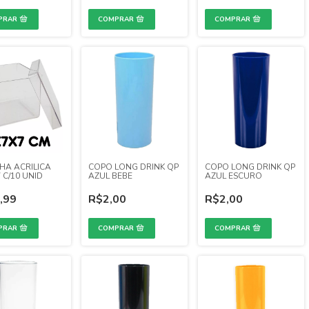
HA ACRILICA
COPO LONG DRINK QP
COPO LONG DRINK QP
 C/10 UNID
AZUL BEBE
AZUL ESCURO
,99
R$2,00
R$2,00