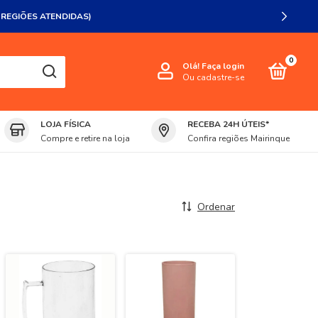
 REGIÕES ATENDIDAS)
0
Olá!
Faça login
Ou cadastre-se
LOJA FÍSICA
RECEBA 24H ÚTEIS*
Compre e retire na loja
Confira regiões Mairinque
Ordenar