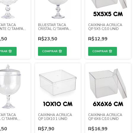
TAR TACA
BLUESTAR TACA
CAIXINHA ACRILICA
NTE C/ TAMPA
CRISTAL C/ TAMPA
QP 5X5 C/10 UNID
L)
(1,25 L)
,50
R$23,50
R$12,99
TAR TACA
CAIXINHA ACRILICA
CAIXINHA ACRILICA
 C/ TAMPA
QP 10X10 1 UNID
QP 6X6 C/10 UNID
L)
,50
R$7,90
R$16,99