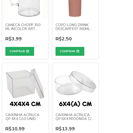
CANECA CHOPP 350
COPO LONG DRINK
ML INCOLOR ART
DESCARFEST 360ML
LATEX
ROSE GOLD FECHADO
R$3,99
R$2,50
CAIXINHA ACRILICA
CAIXINHA ACRILICA
QP 4X4 C/10 UNID
QP 6X4 REDONDA C/10
UNID
R$10,99
R$13,99