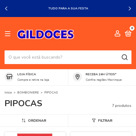
TUDO PARA A SUA FESTA
0
LOJA FÍSICA
RECEBA 24H ÚTEIS*
Compre e retire na loja
Confira regiões Mairinque
Início
>
BOMBONIERE
>
PIPOCAS
PIPOCAS
7 produtos
ORDENAR
FILTRAR