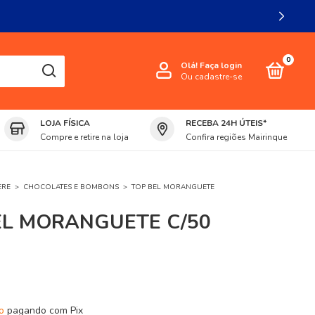
0
Olá!
Faça login
Ou cadastre-se
LOJA FÍSICA
RECEBA 24H ÚTEIS*
Compre e retire na loja
Confira regiões Mairinque
ERE
>
CHOCOLATES E BOMBONS
>
TOP BEL MORANGUETE
EL MORANGUETE C/50
o
pagando com Pix