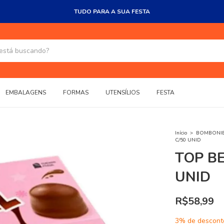
TUDO PARA A SUA FESTA
EMBALAGENS
FORMAS
UTENSÍLIOS
FESTA
Início
>
BOMBONI
C/50 UNID
TOP B
UNID
R$58,99
3% de descont