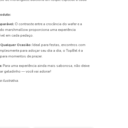
oduto:
mparável:
O contraste entre a crocância do wafer e a
do marshmallow proporciona uma experiência
rível em cada pedaço.
a Qualquer Ocasião:
Ideal para festas, encontros com
plesmente para adoçar seu dia a dia, o TopBel é a
 para momentos de prazer.
a:
Para uma experiência ainda mais saborosa, não deixe
ar geladinho — você vai adorar!
ilustrativa.