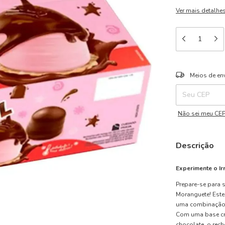
Ver mais detalhe
Entregas para o 
Meios de en
Não sei meu CE
Descrição
Experimente o I
Prepare-se para 
Moranguete! Este
uma combinação ú
Com uma base cro
chocolate, o rec