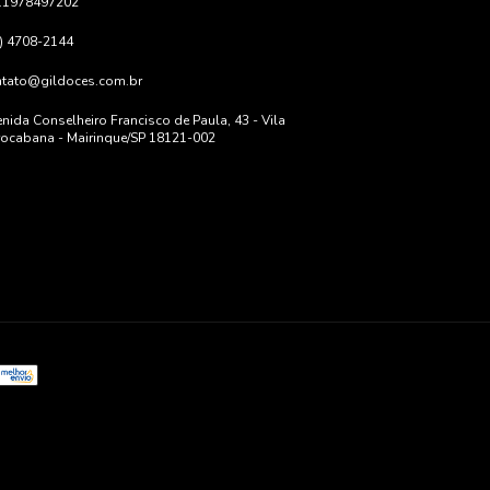
11978497202
) 4708-2144
ntato@gildoces.com.br
nida Conselheiro Francisco de Paula, 43 - Vila
ocabana - Mairinque/SP 18121-002