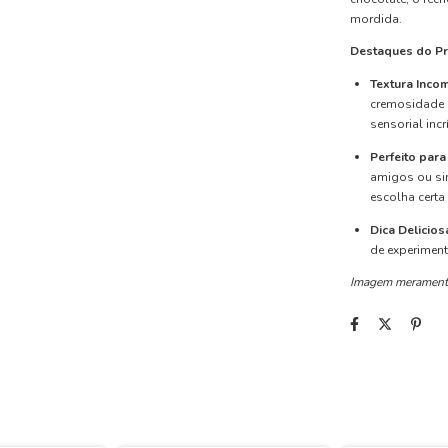
mordida.
Destaques do Pr
Textura Inco
cremosidade 
sensorial inc
Perfeito par
amigos ou sim
escolha certa
Dica Delicios
de experiment
Imagem meramente 