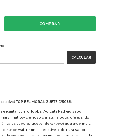
s
ALTERAR CEP
CEP:
vio
CALCULAR
P
rresistível TOP BEL MORANGUETE C/50 UN!
se encantar com o TopBel Ao Leite Recheio Sabor
 marshmallow cremoso derrete na boca, oferecendo
nica de sabores que vai deixar você querendo mais.
cante de wafer e uma irresistível cobertura sabor
heio de moranguete adiciona um toque especial a cada