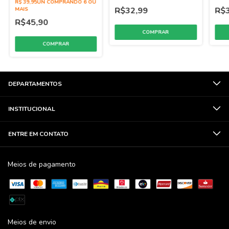
AVELA 1,01KG
R$ 39,95UN COMPRANDO 6 OU
R$32,99
R$3
MAIS
R$45,90
DEPARTAMENTOS
INSTITUCIONAL
ENTRE EM CONTATO
Meios de pagamento
Meios de envio