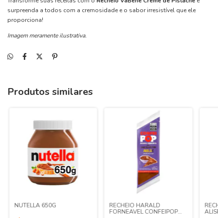
Transforme suas receitas com o
Recheio VaBene Creme de Pistache
e
surpreenda a todos com a cremosidade e o sabor irresistível que ele
proporciona!
Imagem meramente ilustrativa.
Produtos similares
NUTELLA 650G
RECHEIO HARALD
REC
FORNEAVEL CONFEIPOP
ALIS