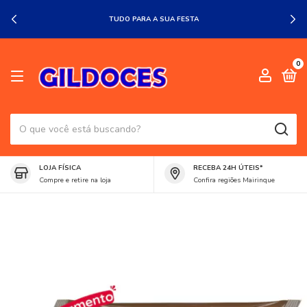
TUDO PARA A SUA FESTA
0
LOJA FÍSICA
RECEBA 24H ÚTEIS*
Compre e retire na loja
Confira regiões Mairinque