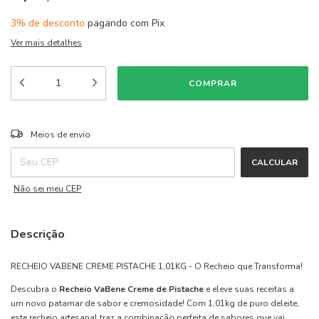
3% de desconto
pagando com Pix
Ver mais detalhes
ALTERAR CEP
Entregas para o CEP:
Meios de envio
CALCULAR
Não sei meu CEP
Descrição
RECHEIO VABENE CREME PISTACHE 1,01KG - O Recheio que Transforma!
Descubra o
Recheio VaBene Creme de Pistache
e eleve suas receitas a
um novo patamar de sabor e cremosidade! Com 1,01kg de puro deleite,
este recheio artesanal traz a combinação perfeita de sabores que vai