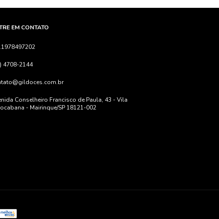
TRE EM CONTATO
11978497202
) 4708-2144
ntato@gildoces.com.br
nida Conselheiro Francisco de Paula, 43 - Vila
ocabana - Mairinque/SP 18121-002