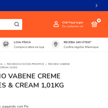
0
Olá!
Faça login
Ou cadastre-se
LOJA FÍSICA
RECEBA 24H ÚTEIS*
Compre e retire na loja
Confira regiões Mairinque
IA
>
RECHEIOS E DOCES PRONTOS
>
RECHEIO VABENE
CREAM 1,01KG
IO VABENE CREME
ES & CREAM 1,01KG
o
pagando com Pix