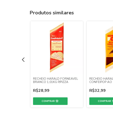
Produtos similares
LD FORNEAVEL
RECHEIO HARALD FORNEAVEL
RECHEIO HARA
LA 1,01KG
BRANCO 1,01KG P/PIZZA
CONFEIPOP AO L
R$28,99
R$32,99