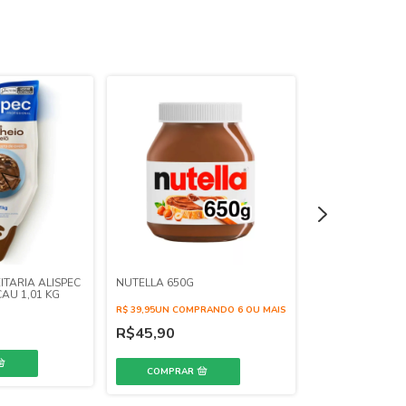
TARIA ALISPEC
NUTELLA 650G
RECHEIO HARAL
AU 1,01 KG
AO LEITE 1,05KG
R$ 39,95UN COMPRANDO 6 OU MAIS
R$45,90
R$46,99