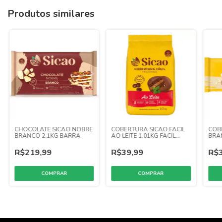
Produtos similares
CHOCOLATE SICAO NOBRE
COBERTURA SICAO FACIL
COB
BRANCO 2,1KG BARRA
AO LEITE 1,01KG FACIL
BRA
DERRETIMENTO
R$219,99
R$39,99
R$3