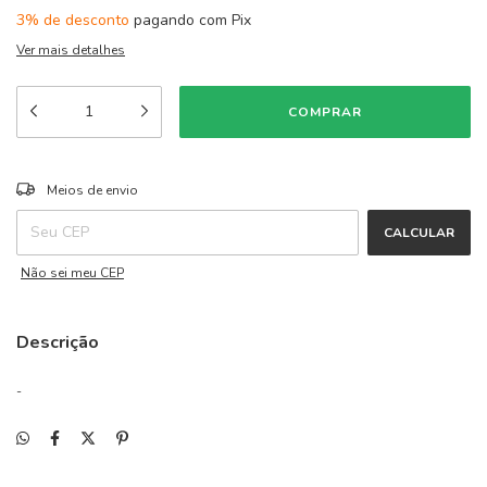
3% de desconto
pagando com Pix
Ver mais detalhes
ALTERAR CEP
Entregas para o CEP:
Meios de envio
CALCULAR
Não sei meu CEP
Descrição
-