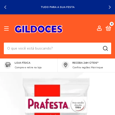
TUDO PARA A SUA FESTA
0
LOJA FÍSICA
RECEBA 24H ÚTEIS*
Compre e retire na loja
Confira regiões Mairinque