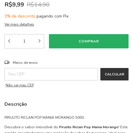
R$9,99
R$14,90
3% de desconto
pagando com Pix
Ver mais detalhes
ALTERAR CEP
Entregas para o CEP:
Meios de envio
CALCULAR
Não sei meu CEP
Descrição
PIRULITO RICLAN POP MANIA MORANGO 500G
Descubra o sabor irresistível do
Pirulito Riclan Pop Mania Morango
! Este
pirulito encantador traz uma explosão de sabor de morango, ideal para