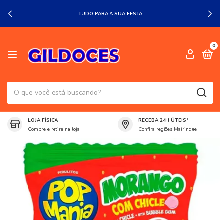
TUDO PARA A SUA FESTA
0
LOJA FÍSICA
RECEBA 24H ÚTEIS*
Compre e retire na loja
Confira regiões Mairinque