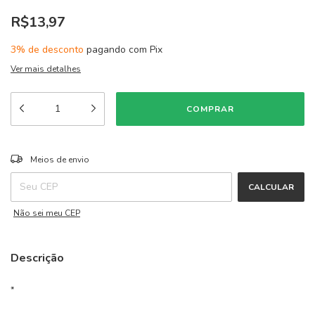
R$13,97
3% de desconto
pagando com Pix
Ver mais detalhes
ALTERAR CEP
Entregas para o CEP:
Meios de envio
CALCULAR
Não sei meu CEP
Descrição
*