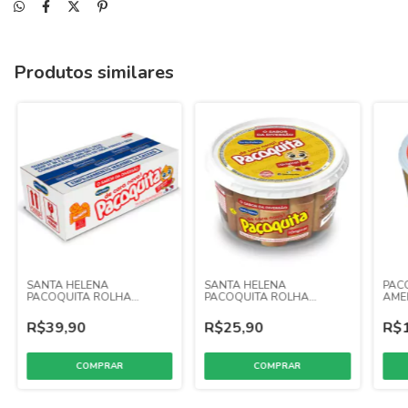
Produtos similares
SANTA HELENA
SANTA HELENA
PAC
PACOQUITA ROLHA
PACOQUITA ROLHA
AME
EMBALADA 1,5KG C/100
DESEMBALADA 550GR C/25
C/36
UNID
UNID
R$39,90
R$25,90
R$1