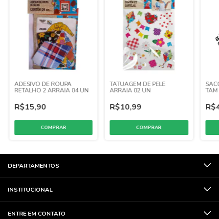
ADESIVO DE ROUPA
TATUAGEM DE PELE
SAC
RETALHO 2 ARRAIA 04 UN
ARRAIA 02 UN
TAM 
25 X
R$15,90
R$10,99
R$4
DEPARTAMENTOS
INSTITUCIONAL
ENTRE EM CONTATO