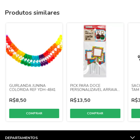
Produtos similares
GUIRLANDA JUNINA
PICK PARA DOCE
SAC
COLORIDA REF YDH-4841
PERSONALIZAVEL ARRAIA
TAM 
08 UN
18 X 
R$8,50
R$13,50
R$3
DEPARTAMENTOS