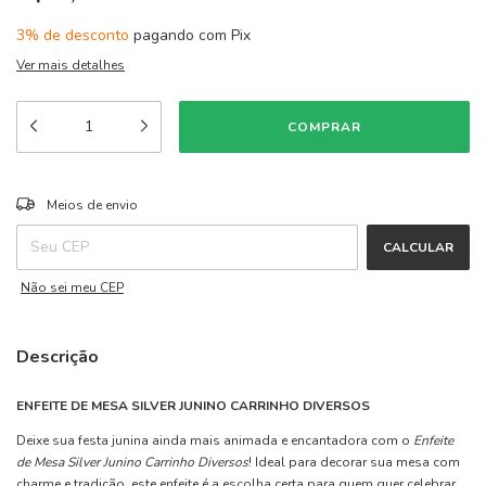
3% de desconto
pagando com Pix
Ver mais detalhes
ALTERAR CEP
Entregas para o CEP:
Meios de envio
CALCULAR
Não sei meu CEP
Descrição
ENFEITE DE MESA SILVER JUNINO CARRINHO DIVERSOS
Deixe sua festa junina ainda mais animada e encantadora com o
Enfeite
de Mesa Silver Junino Carrinho Diversos
! Ideal para decorar sua mesa com
charme e tradição, este enfeite é a escolha certa para quem quer celebrar