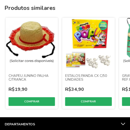
Produtos similares
CHAPEU JUNINO PALHA
ESTALOS PANDA CX C/50
GRA
C/TRANCA
UNIDADES
REF.
R$19,90
R$34,90
R$1
DEPARTAMENTOS