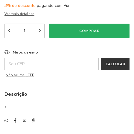
3% de desconto
pagando com Pix
Ver mais detalhes
ALTERAR CEP
Entregas para o CEP:
Meios de envio
CALCULAR
Não sei meu CEP
Descrição
*