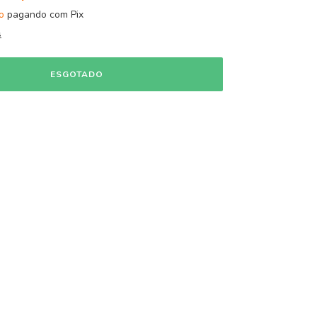
o
pagando com Pix
s