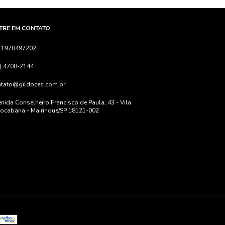
TRE EM CONTATO
11978497202
) 4708-2144
ntato@gildoces.com.br
nida Conselheiro Francisco de Paula, 43 - Vila
ocabana - Mairinque/SP 18121-002