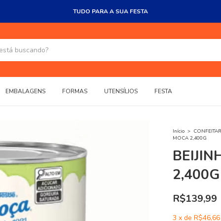
TUDO PARA A SUA FESTA
EMBALAGENS
FORMAS
UTENSÍLIOS
FESTA
Início
>
CONFEITAR
MOCA 2,400G
BEIJI
2,400G
R$139,99
3
x
de
R$46,66