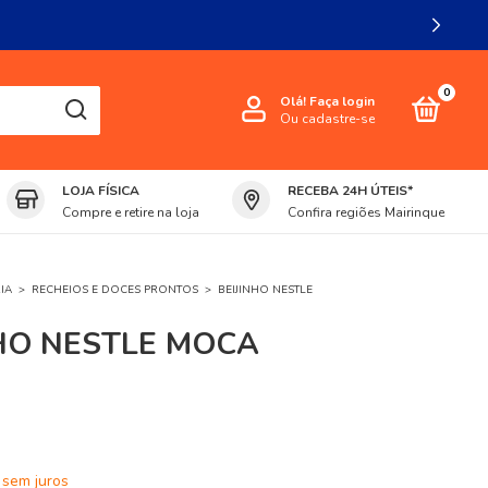
0
Olá!
Faça login
Ou cadastre-se
LOJA FÍSICA
RECEBA 24H ÚTEIS*
Compre e retire na loja
Confira regiões Mairinque
IA
>
RECHEIOS E DOCES PRONTOS
>
BEIJINHO NESTLE
NHO NESTLE MOCA
sem juros