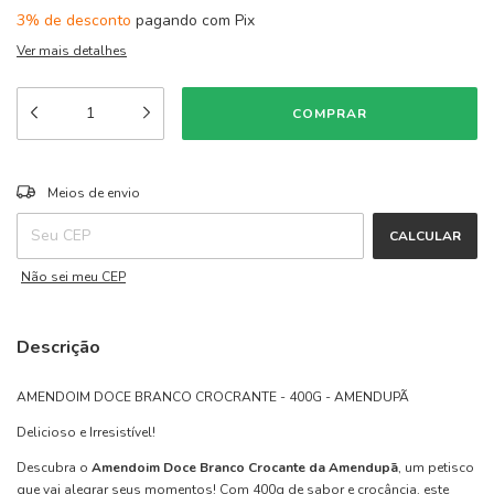
3% de desconto
pagando com Pix
Ver mais detalhes
ALTERAR CEP
Entregas para o CEP:
Meios de envio
CALCULAR
Não sei meu CEP
Descrição
AMENDOIM DOCE BRANCO CROCRANTE - 400G - AMENDUPÃ
Delicioso e Irresistível!
Descubra o
Amendoim Doce Branco Crocante da Amendupã
, um petisco
que vai alegrar seus momentos! Com 400g de sabor e crocância, este