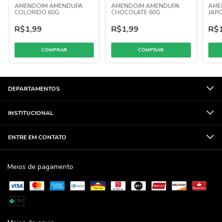
AMENDOIM AMENDUPA
AMENDOIM AMENDUPA
AME
COLORIDO 60G
CHOCOLATE 60G
JAP
R$1,99
R$1,99
R$1
DEPARTAMENTOS
INSTITUCIONAL
ENTRE EM CONTATO
Meios de pagamento